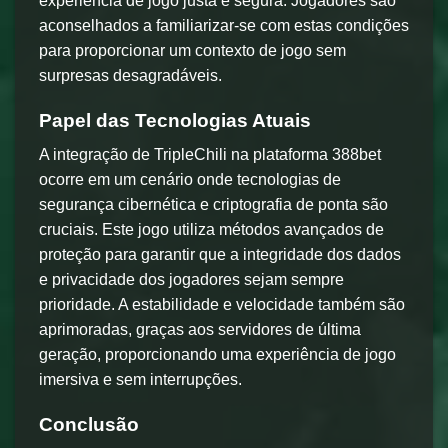
experiência de jogo justa e segura. Jogadores são
aconselhados a familiarizar-se com estas condições
para proporcionar um contexto de jogo sem
surpresas desagradáveis.
Papel das Tecnologias Atuais
A integração de TripleChili na plataforma 388bet
ocorre em um cenário onde tecnologias de
segurança cibernética e criptografia de ponta são
cruciais. Este jogo utiliza métodos avançados de
proteção para garantir que a integridade dos dados
e privacidade dos jogadores sejam sempre
prioridade. A estabilidade e velocidade também são
aprimoradas, graças aos servidores de última
geração, proporcionando uma experiência de jogo
imersiva e sem interrupções.
Conclusão