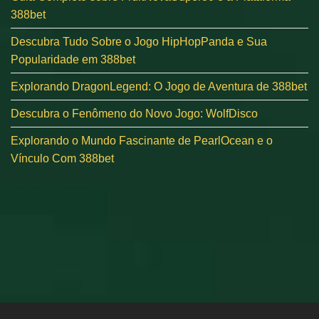
388bet
Descubra Tudo Sobre o Jogo HipHopPanda e Sua
Popularidade em 388bet
Explorando DragonLegend: O Jogo de Aventura de 388bet
Descubra o Fenômeno do Novo Jogo: WolfDisco
Explorando o Mundo Fascinante de PearlOcean e o
Vínculo Com 388bet