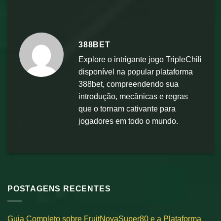
388BET
Explore o intrigante jogo TripleChili
disponível na popular plataforma
388bet, compreendendo sua
introdução, mecânicas e regras
que o tornam cativante para
jogadores em todo o mundo.
POSTAGENS RECENTES
Guia Completo sobre FruitNovaSuper80 e a Plataforma