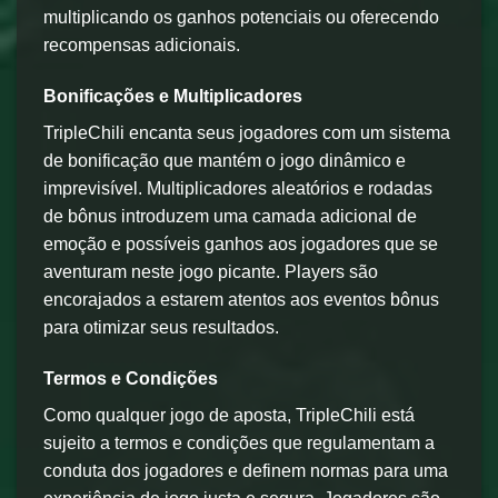
multiplicando os ganhos potenciais ou oferecendo
recompensas adicionais.
Bonificações e Multiplicadores
TripleChili encanta seus jogadores com um sistema
de bonificação que mantém o jogo dinâmico e
imprevisível. Multiplicadores aleatórios e rodadas
de bônus introduzem uma camada adicional de
emoção e possíveis ganhos aos jogadores que se
aventuram neste jogo picante. Players são
encorajados a estarem atentos aos eventos bônus
para otimizar seus resultados.
Termos e Condições
Como qualquer jogo de aposta, TripleChili está
sujeito a termos e condições que regulamentam a
conduta dos jogadores e definem normas para uma