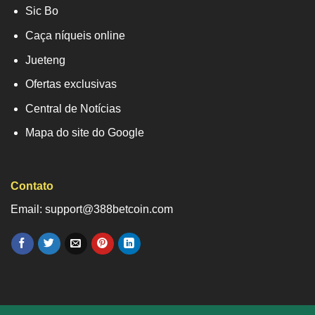
Sic Bo
Caça níqueis online
Jueteng
Ofertas exclusivas
Central de Notícias
Mapa do site do Google
Contato
Email: support@388betcoin.com