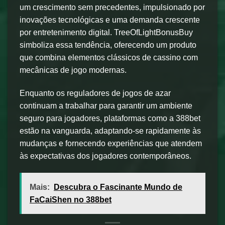
um crescimento sem precedentes, impulsionado por
inovações tecnológicas e uma demanda crescente
por entretenimento digital. TreeOfLightBonusBuy
simboliza essa tendência, oferecendo um produto
que combina elementos clássicos de cassino com
mecânicas de jogo modernas.
Enquanto os reguladores de jogos de azar
continuam a trabalhar para garantir um ambiente
seguro para jogadores, plataformas como a 388bet
estão na vanguarda, adaptando-se rapidamente às
mudanças e fornecendo experiências que atendem
às expectativas dos jogadores contemporâneos.
Mais:
Descubra o Fascinante Mundo de
FaCaiShen no 388bet