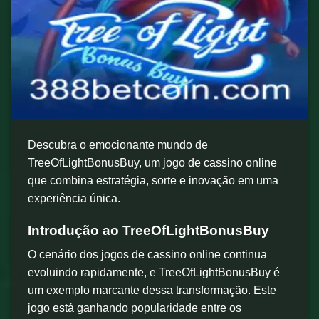
Descubra o emocionante mundo de
TreeOfLightBonusBuy, um jogo de cassino online
que combina estratégia, sorte e inovação em uma
experiência única.
Introdução ao TreeOfLightBonusBuy
O cenário dos jogos de cassino online continua
evoluindo rapidamente, e TreeOfLightBonusBuy é
um exemplo marcante dessa transformação. Este
jogo está ganhando popularidade entre os