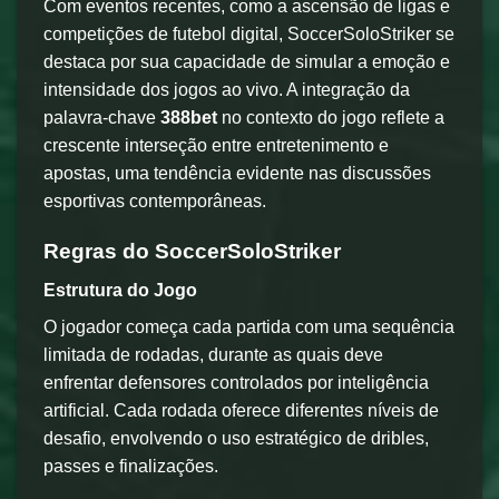
Com eventos recentes, como a ascensão de ligas e
competições de futebol digital, SoccerSoloStriker se
destaca por sua capacidade de simular a emoção e
intensidade dos jogos ao vivo. A integração da
palavra-chave
388bet
no contexto do jogo reflete a
crescente interseção entre entretenimento e
apostas, uma tendência evidente nas discussões
esportivas contemporâneas.
Regras do SoccerSoloStriker
Estrutura do Jogo
O jogador começa cada partida com uma sequência
limitada de rodadas, durante as quais deve
enfrentar defensores controlados por inteligência
artificial. Cada rodada oferece diferentes níveis de
desafio, envolvendo o uso estratégico de dribles,
passes e finalizações.