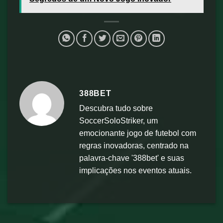
388BET
Descubra tudo sobre
SoccerSoloStriker, um
emocionante jogo de futebol com
regras inovadoras, centrado na
palavra-chave '388bet' e suas
implicações nos eventos atuais.