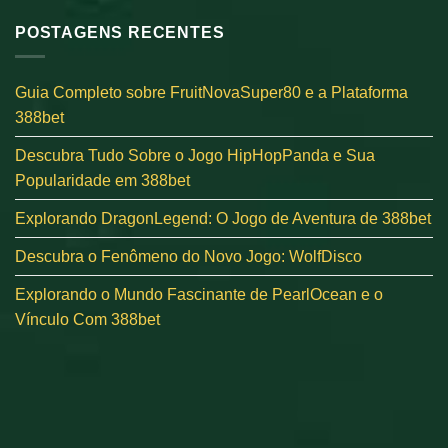
POSTAGENS RECENTES
Guia Completo sobre FruitNovaSuper80 e a Plataforma
388bet
Descubra Tudo Sobre o Jogo HipHopPanda e Sua
Popularidade em 388bet
Explorando DragonLegend: O Jogo de Aventura de 388bet
Descubra o Fenômeno do Novo Jogo: WolfDisco
Explorando o Mundo Fascinante de PearlOcean e o
Vínculo Com 388bet