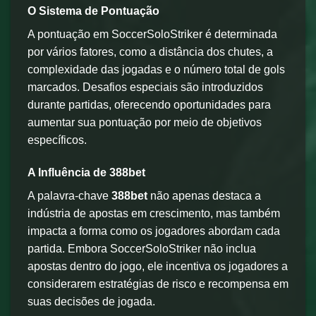
O Sistema de Pontuação
A pontuação em SoccerSoloStriker é determinada
por vários fatores, como a distância dos chutes, a
complexidade das jogadas e o número total de gols
marcados. Desafios especiais são introduzidos
durante partidas, oferecendo oportunidades para
aumentar sua pontuação por meio de objetivos
específicos.
A Influência de 388bet
A palavra-chave
388bet
não apenas destaca a
indústria de apostas em crescimento, mas também
impacta a forma como os jogadores abordam cada
partida. Embora SoccerSoloStriker não inclua
apostas dentro do jogo, ele incentiva os jogadores a
considerarem estratégias de risco e recompensa em
suas decisões de jogada.