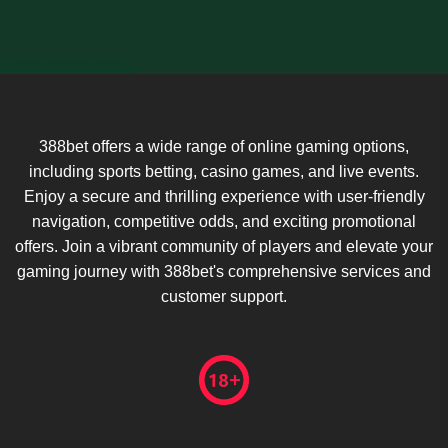
388bet offers a wide range of online gaming options,
including sports betting, casino games, and live events.
Enjoy a secure and thrilling experience with user-friendly
navigation, competitive odds, and exciting promotional
offers. Join a vibrant community of players and elevate your
gaming journey with 388bet's comprehensive services and
customer support.