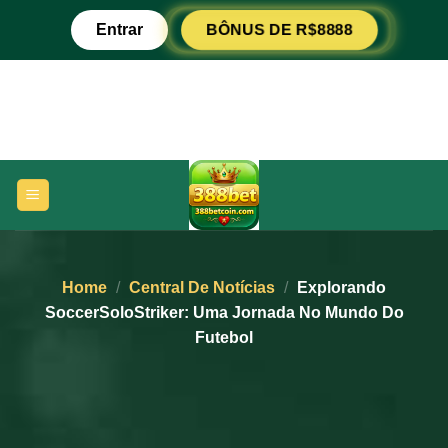
Ir
BÔNUS DE R$8888
Entrar
para
o
conteúdo
Home
/
Central De Notícias
/
Explorando
SoccerSoloStriker: Uma Jornada No Mundo Do
Futebol