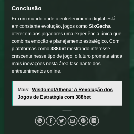
Conclusão
Em um mundo onde o entretenimento digital está
em constante evolução, jogos como
SixGacha
oferecem aos jogadores uma experiência única que
combina emoção e planejamento estratégico. Com
plataformas como
388bet
mostrando interesse
crescente nesse tipo de jogo, o futuro promete ainda
mais inovações nesta área fascinante dos
entretenimentos online.
Mais:
WisdomofAthena: A Revolução dos
Jogos de Estratégia com 388bet