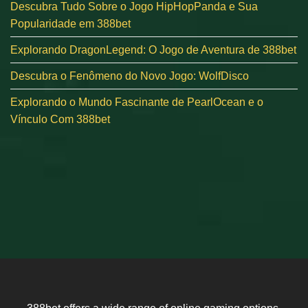
Descubra Tudo Sobre o Jogo HipHopPanda e Sua
Popularidade em 388bet
Explorando DragonLegend: O Jogo de Aventura de 388bet
Descubra o Fenômeno do Novo Jogo: WolfDisco
Explorando o Mundo Fascinante de PearlOcean e o
Vínculo Com 388bet