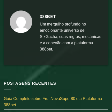
388BET
Um mergulho profundo no
emocionante universo de
SixGacha, suas regras, mecânicas
e a conexão com a plataforma
388bet.
POSTAGENS RECENTES
Guia Completo sobre FruitNovaSuper80 e a Plataforma
388bet