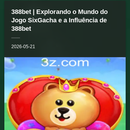
388bet | Explorando o Mundo do
Jogo SixGacha e a Influência de
388bet
2026-05-21