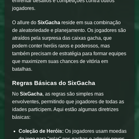
enfrentar desafios e competições contra outros
jogadores.
O allure do
SixGacha
reside em sua combinação
de aleatoriedade e planejamento. Os jogadores são
atraídos pela surpresa das caixas gacha, que
podem conter heróis raros e poderosos, mas
também precisam de estratégia para formar equipes
que maximizem suas chances de vitória em
batalhas.
Regras Básicas do SixGacha
No
SixGacha
, as regras são simples mas
envolventes, permitindo que jogadores de todas as
idades participem. Aqui estão algumas diretrizes
básicas:
Coleção de Heróis:
Os jogadores usam moedas
do jogo para "rolar" nos gachas e adquirir novos