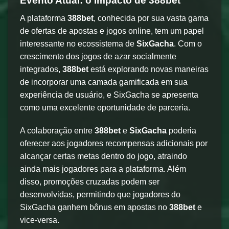
Evento Atual: o Impacto de 388bet
A plataforma
388bet
, conhecida por sua vasta gama
de ofertas de apostas e jogos online, tem um papel
interessante no ecossistema de
SixGacha
. Com o
crescimento dos jogos de azar socialmente
integrados,
388bet
está explorando novas maneiras
de incorporar uma camada gamificada em sua
experiência de usuário, e SixGacha se apresenta
como uma excelente oportunidade de parceria.
A colaboração entre
388bet
e
SixGacha
poderia
oferecer aos jogadores recompensas adicionais por
alcançar certas metas dentro do jogo, atraindo
ainda mais jogadores para a plataforma. Além
disso, promoções cruzadas podem ser
desenvolvidas, permitindo que jogadores do
SixGacha ganhem bônus em apostas no
388bet
e
vice-versa.