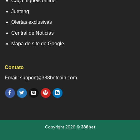
Caça níqueis online
Jueteng
Ofertas exclusivas
Central de Notícias
Mapa do site do Google
Contato
Email: support@388betcoin.com
Copyright 2026 ©
388bet