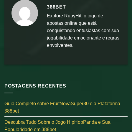
388BET
Explore RubyHit, o jogo de
apostas online que está
conquistando entusiastas com sua
jogabilidade emocionante e regras
envolventes.
POSTAGENS RECENTES
Guia Completo sobre FruitNovaSuper80 e a Plataforma
388bet
Descubra Tudo Sobre o Jogo HipHopPanda e Sua
Popularidade em 388bet