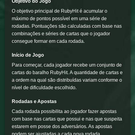
Objetivo do Jogo
O objetivo principal de RubyHit é acumular o
máximo de pontos possível em uma série de
rodadas. Pontuações são calculadas com base nas
combinações e séries de cartas que o jogador
consegue formar em cada rodada.
Início de Jogo
Para começar, cada jogador recebe um conjunto de
cartas do baralho RubyHit. A quantidade de cartas e
a ordem na qual são distribuídas variam conforme o
nível de dificuldade escolhido.
Rodadas e Apostas
Cada rodada possibilita ao jogador fazer apostas
com base nas cartas que possui e nas que suspeita
estarem em posse dos adversários. As apostas
podem ser ajustadas a cada nova rodada,