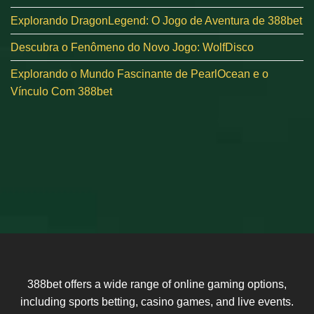
Explorando DragonLegend: O Jogo de Aventura de 388bet
Descubra o Fenômeno do Novo Jogo: WolfDisco
Explorando o Mundo Fascinante de PearlOcean e o
Vínculo Com 388bet
388bet offers a wide range of online gaming options,
including sports betting, casino games, and live events.