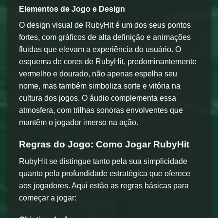
Elementos de Jogo e Design
O design visual de RubyHit é um dos seus pontos
fortes, com gráficos de alta definição e animações
fluidas que elevam a experiência do usuário. O
esquema de cores de RubyHit, predominantemente
vermelho e dourado, não apenas espelha seu
nome, mas também simboliza sorte e vitória na
cultura dos jogos. O áudio complementa essa
atmosfera, com trilhas sonoras envolventes que
mantêm o jogador imerso na ação.
Regras do Jogo: Como Jogar RubyHit
RubyHit se distingue tanto pela sua simplicidade
quanto pela profundidade estratégica que oferece
aos jogadores. Aqui estão as regras básicas para
começar a jogar: