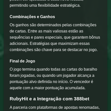
permitindo uma flexibilidade estratégica.
Combinações e Ganhos
Os ganhos são determinados pelas combinações
de cartas. Entre as mais valiosas estão as
sequências e pares especiais, que garantem bônus
adicionais. Estratégias que maximizam essas
combinações são chave para se destacar no jogo.
Final de Jogo
O jogo termina quando todas as cartas do baralho
foram jogadas, ou quando um jogador alcança a
pontuação alvo definida no início. O vencedor é
aquele com a maior pontuação acumulada.
RubyHit e a Integração com 388bet
A parceria com plataformas de apostas renomadas,