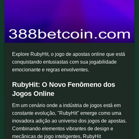
Explore RubyHit, o jogo de apostas online que está
conquistando entusiastas com sua jogabilidade
emocionante e regras envolventes.
RubyHit: O Novo Fenômeno dos
Jogos Online
Em um cenário onde a indústria de jogos está em
constante evolução, "RubyHit" emerge como uma
inovadora adição ao universo dos jogos de apostas.
Combinando elementos vibrantes de design e
mecânicas de jogo inteligentes, RubyHit