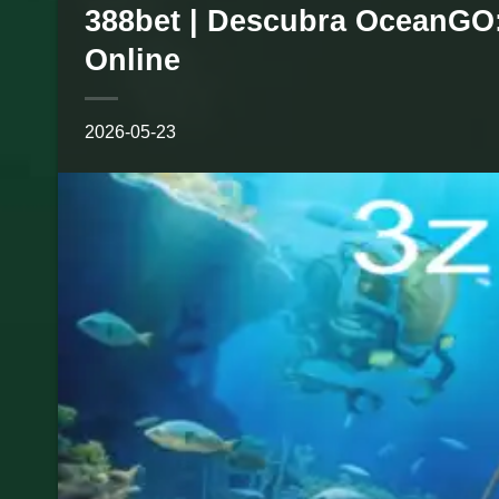
388bet | Descubra OceanGO
Online
2026-05-23