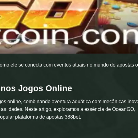
como ele se conecta com eventos atuais no mundo de apostas o
nos Jogos Online
os online, combinando aventura aquática com mecânicas inov
s as idades. Neste artigo, exploramos a essência de OceanGO,
opular plataforma de apostas 388bet.