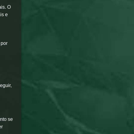
is. O
is e
 por
eguir,
nto se
er