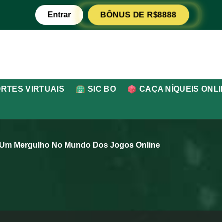
Entrar
BÔNUS DE R$8888
RTES VIRTUAIS
SIC BO
CAÇA NÍQUEIS ONL
Um Mergulho No Mundo Dos Jogos Online