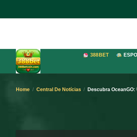
Ir
para
o
conteúdo
388BET
ESPO
Home
/
Central De Notícias
/
Descubra OceanGO: 