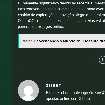
Duplamente significativo devido ao recente aument
foco renovado no contato social digital durante ev
espírito de exploração e inovação alegre que atrai
OceanGO continua a crescer, e suas parcerias estra
panorama dos jogos online.
Mais:
Desvendando o Mundo de 'TreasurePirat
388BET
Explore o fascinante jogo OceanGO
apostas online com 388bet.