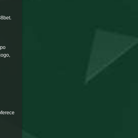
8bet.
mpo
jogo,
oferece