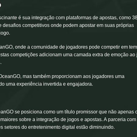
o
inante é sua integração com plataformas de apostas, como 38
de desafios competitivos onde podem apostar em suas próprias
jogo.
OceanGO, onde a comunidade de jogadores pode competir em te
. Estas competições adicionam uma camada extra de emoção ao 
.
 OceanGO, mas também proporcionam aos jogadores uma
do uma experiência invertida e engajadora.
ceanGO se posiciona como um título promissor que não apenas 
maiores sobre a integração de jogos e apostas. A parceria com
es setores do entretenimento digital estão diminuindo.