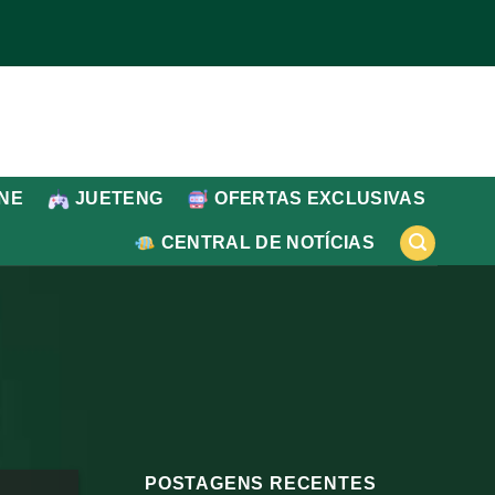
INE
JUETENG
OFERTAS EXCLUSIVAS
CENTRAL DE NOTÍCIAS
POSTAGENS RECENTES