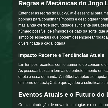
Regras e Mecânicas do Jogo 
Entender as regras do LuckyCat é essencial para ma
bobinas para combinar símbolos e desbloquear prêmi
mas ainda oferece profundidade suficiente para desaf
número possível de símbolos de gato da sorte, que 
símbolos especiais que podem desencadear rodadas 
diversificada a cada jogada.
Impacto Recente e Tendências Atuais
Em tempos recentes, com o aumento do consumo digi
As pessoas buscam formas de entretenimento em cas
direta a essa demanda. A 388bet adaptou-se rapida
em torno do LuckyCat, o que ajudou a solidificar s
Eventos Atuais e o Futuro do
Com a introdução de novas tecnologias e o contínuo