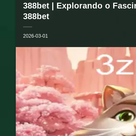
388bet | Explorando o Fas
388bet
2026-03-01