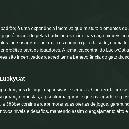
padrão; é uma experiência imersiva que mistura elementos de 
e jogo é inspirado pelas tradicionais máquinas caça-níqueis, m
tes, personagens carismáticos como o gato da sorte, e uma tri
energético para os jogadores. A temática central do LuckyCat 
ores são incentivados a acreditar na benevolência do gato da so
 LuckyCat
egrar funções de jogo responsivas e seguras. Conhecida por se
e segurança robustas, a plataforma garante que os jogadores po
, a 388bet continua a aprimorar suas ofertas de jogos, garantin
 novos níveis e desafios, mantendo assim o engajamento alto e