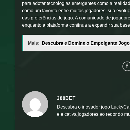
para adotar tecnologias emergentes como a realidad
como um favorito entre muitos jogadores, sua evolu
das preferências de jogo. A comunidade de jogador
enquanto a plataforma continua a expandir sua bas
Mais:
Descubra e Domine o Empolgante Jogo 
388BET
Descubra o inovador jogo LuckyCat
ele cativa jogadores ao redor do m