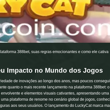
lataforma 388bet, suas regras emocionantes e como ele cativa
seu Impacto no Mundo dos Jogos
ariedade de inovações ao longo dos anos, mas poucos consegu
ante quanto o mais recente lançamento na plataforma 388bet: o
e envolvente e elementos visuais cativantes, apresentando uma
é uma plataforma de renome no cenário global de jogos, conhec
eguras aos seus usuários. O lançamento do LuckyCat marca ma