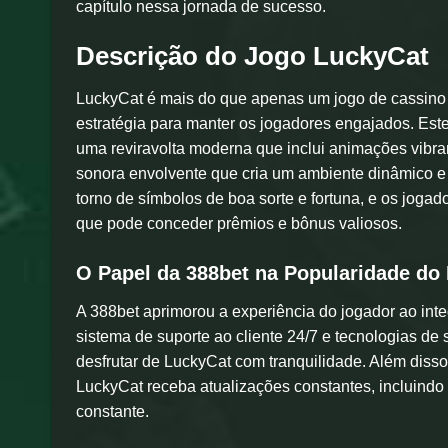
capítulo nessa jornada de sucesso.
Descrição do Jogo LuckyCat
LuckyCat é mais do que apenas um jogo de cassino 
estratégia para manter os jogadores engajados. Est
uma reviravolta moderna que inclui animações vibran
sonora envolvente que cria um ambiente dinâmico e 
torno de símbolos de boa sorte e fortuna, e os jogad
que pode conceder prêmios e bônus valiosos.
O Papel da 388bet na Popularidade do
A 388bet aprimorou a experiência do jogador ao int
sistema de suporte ao cliente 24/7 e tecnologias d
desfrutar de LuckyCat com tranquilidade. Além disso
LuckyCat receba atualizações constantes, incluindo
constante.