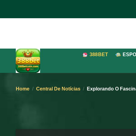
Ir
para
o
conteúdo
388BET
ESPO
Home
/
Central De Notícias
/
Explorando O Fascin