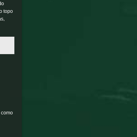
do
o topo
as,
e como