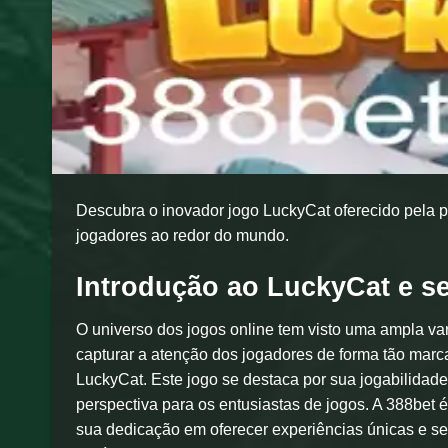
Descubra o inovador jogo LuckyCat oferecido pela p
jogadores ao redor do mundo.
Introdução ao LuckyCat e 
O universo dos jogos online tem visto uma ampla v
capturar a atenção dos jogadores de forma tão marc
LuckyCat. Este jogo se destaca por sua jogabilidad
perspectiva para os entusiastas de jogos. A 388bet 
sua dedicação em oferecer experiências únicas e s