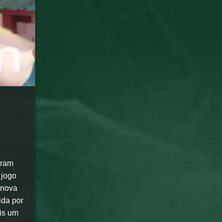
iram
 jogo
 nova
ida por
is um