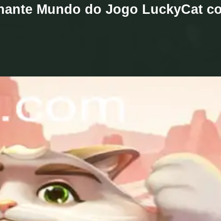
cinante Mundo do Jogo LuckyCat c