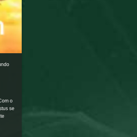
undo
 Com o
stus se
te