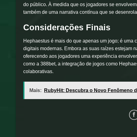
do público. À medida que os jogadores se envolvem
também de uma narrativa contínua que se desenrola
Considerações Finais
Hephaestus é mais do que apenas um jogo; é uma ce
digitais modernas. Embora as suas raízes estejam na
oferecendo aos jogadores uma experiência envolven
como a 388bet, a integração de jogos como Hephaestu
colaborativas.
Mais:
RubyHit: Descubra o Novo Fenômeno d