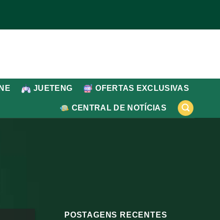
INE
JUETENG
OFERTAS EXCLUSIVAS
CENTRAL DE NOTÍCIAS
POSTAGENS RECENTES