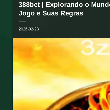
388bet | Explorando o Mun
Jogo e Suas Regras
2026-02-28