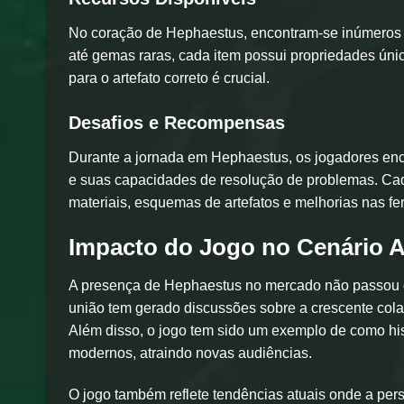
No coração de Hephaestus, encontram-se inúmeros 
até gemas raras, cada item possui propriedades única
para o artefato correto é crucial.
Desafios e Recompensas
Durante a jornada em Hephaestus, os jogadores enc
e suas capacidades de resolução de problemas. Ca
materiais, esquemas de artefatos e melhorias nas fer
Impacto do Jogo no Cenário A
A presença de Hephaestus no mercado não passou d
união tem gerado discussões sobre a crescente cola
Além disso, o jogo tem sido um exemplo de como his
modernos, atraindo novas audiências.
O jogo também reflete tendências atuais onde a pers