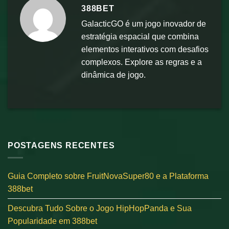
388BET
GalacticGO é um jogo inovador de
estratégia espacial que combina
elementos interativos com desafios
complexos. Explore as regras e a
dinâmica de jogo.
POSTAGENS RECENTES
Guia Completo sobre FruitNovaSuper80 e a Plataforma
388bet
Descubra Tudo Sobre o Jogo HipHopPanda e Sua
Popularidade em 388bet